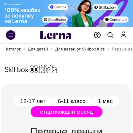
Каталог
Для детей
Для детей от Skillbox Kids
Первые де
12-17 лет
6-11 класс
1 мес
старт
каждый месяц
Первые деньги
Уникальный онлайн-курс по финансовой
грамотности для подростков, которые хотят
начать зарабатывать на своих увлечениях.
Ребёнок освоит фриланс, создаст портфолио,