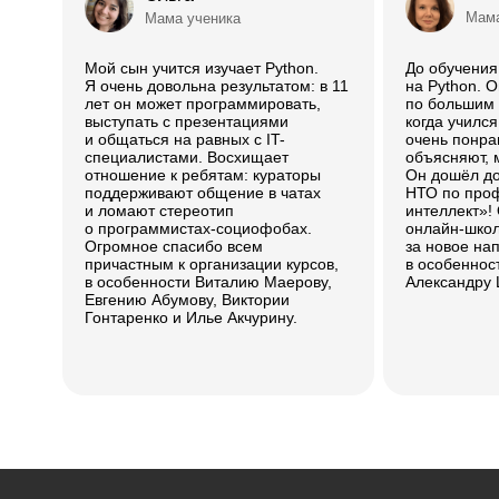
Мама
Мама ученика
Мой сын учится изучает Python.
До обучени
Я очень довольна результатом: в 11
на Python. 
лет он может программировать,
по большим д
выступать с презентациями
когда учился
и общаться на равных с IT-
очень понра
специалистами. Восхищает
объясняют, 
отношение к ребятам: кураторы
Он дошёл д
поддерживают общение в чатах
НТО по про
и ломают стереотип
интеллект»!
о программистах-социофобах.
онлайн-школ
Огромное спасибо всем
за новое на
причастным к организации курсов,
в особеннос
в особенности Виталию Маерову,
Александру 
Евгению Абумову, Виктории
Гонтаренко и Илье Акчурину.