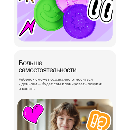
мягким
навыкам
Командная работа
Проектное и логическое мышление
Постановка и решение задач
Больше
Навыки эффективной коммуникации
самостоятельности
Управление временем в решении задач
Ребёнок сможет осознанно относиться
к деньгам – будет сам планировать покупки
и копить.
Презентация проекта