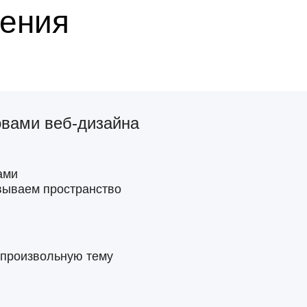
ения
овами веб-дизайна
ами
вываем пространство
а произвольную тему