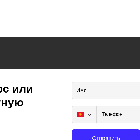
рс или
Имя
тную
Телефон
Отправить