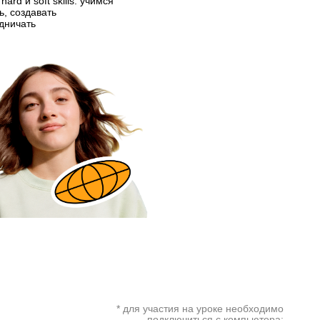
hard и soft skills: учимся
ь, создавать
дничать
* для участия на уроке необходимо
подключиться с компьютера: