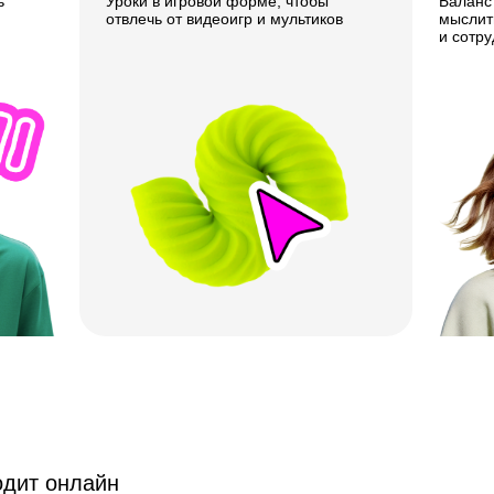
ь
Уроки в игровой форме, чтобы
Баланс 
отвлечь от видеоигр и мультиков
мыслит
и сотру
одит онлайн